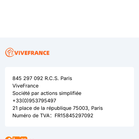
845 297 092 R.C.S. Paris
ViveFrance
Société par actions simplifiée
+33(0)953795497
21 place de la république 75003, Paris
Numéro de TVA：FR15845297092