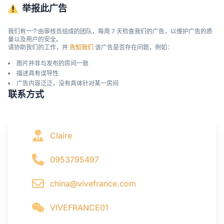
举报此广告
我们有一个由审核员组成的团队，每周 7 天检查我们的广告，以维护广告的质
量以及用户的安全。

请协助我们的工作，并 
告知我们
 该广告是否存在问题，例如：
图片并非与发布的房间一致
描述具有误导性
广告内容泛泛，没有具体针对某一房间
联系方式
Claire
0953795497
china@vivefrance.com
VIVEFRANCE01