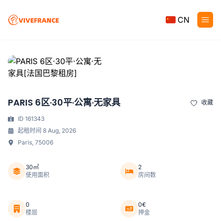
CN
PARIS 6区·30平·公寓·无家具
收藏
ID 161343
起租时间 8 Aug, 2026
Paris, 75006
30㎡
2
使用面积
房间数
0
0€
楼层
押金