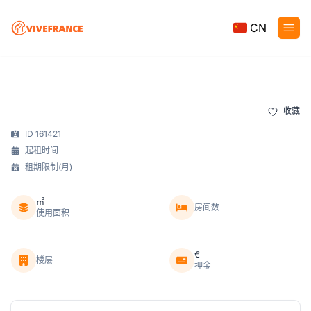
CN
收藏
ID 161421
起租时间
租期限制(月)
㎡
房间数
使用面积
€
楼层
押金