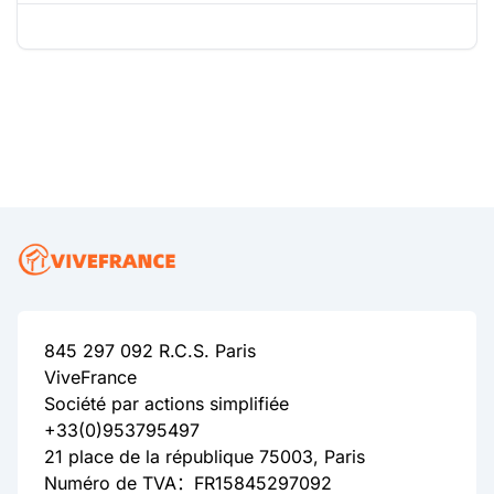
845 297 092 R.C.S. Paris
ViveFrance
Société par actions simplifiée
+33(0)953795497
21 place de la république 75003, Paris
Numéro de TVA：FR15845297092