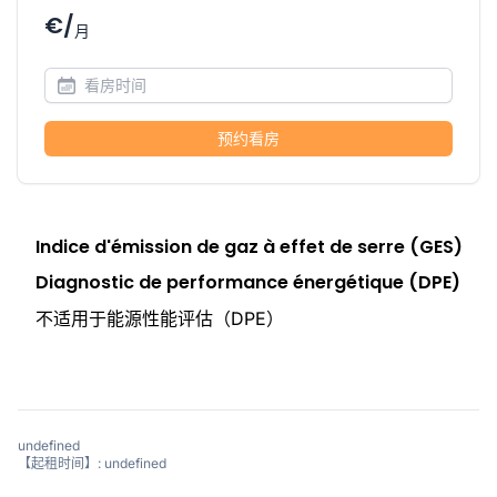
€/
月
预约看房
Indice d'émission de gaz à effet de serre (GES)
Diagnostic de performance énergétique (DPE)
不适用于能源性能评估（DPE）
undefined
【起租时间】: undefined