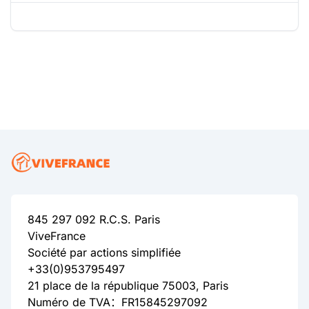
845 297 092 R.C.S. Paris
ViveFrance
Société par actions simplifiée
+33(0)953795497
21 place de la république 75003, Paris
Numéro de TVA：FR15845297092