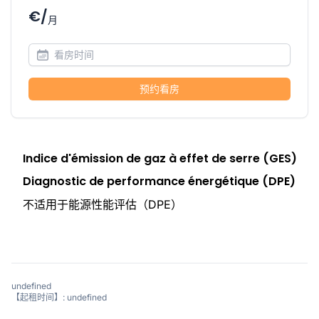
€/
月
预约看房
Indice d'émission de gaz à effet de serre (GES)
Diagnostic de performance énergétique (DPE)
不适用于能源性能评估（DPE）
undefined
【起租时间】: undefined