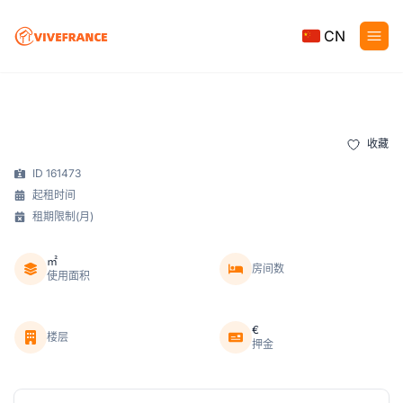
CN
收藏
ID 161473
起租时间
租期限制(月)
㎡
房间数
使用面积
€
楼层
押金