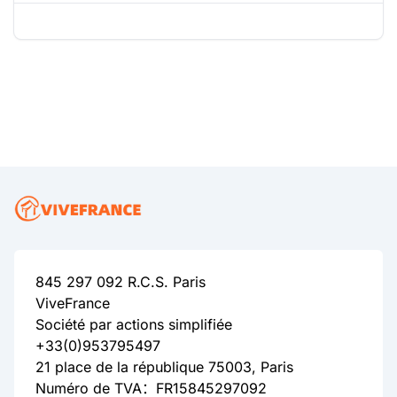
845 297 092 R.C.S. Paris
ViveFrance
Société par actions simplifiée
+33(0)953795497
21 place de la république 75003, Paris
Numéro de TVA：FR15845297092