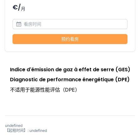
€/
月
预约看房
Indice d'émission de gaz à effet de serre (GES)
Diagnostic de performance énergétique (DPE)
不适用于能源性能评估（DPE）
undefined
【起租时间】: undefined