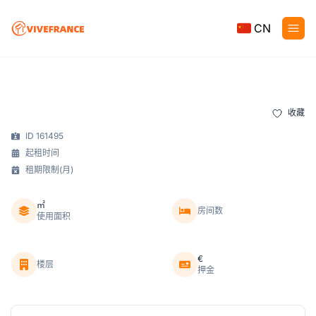
CN
收藏
ID 161495
起租时间
租期限制(月)
㎡
房间数
使用面积
€
楼层
押金