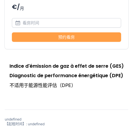
€/
月
预约看房
Indice d'émission de gaz à effet de serre (GES)
Diagnostic de performance énergétique (DPE)
不适用于能源性能评估（DPE）
undefined
【起租时间】: undefined