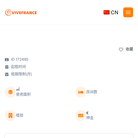
CN
收藏
ID 172485
起租时间
租期限制(月)
㎡
房间数
使用面积
€
楼层
押金