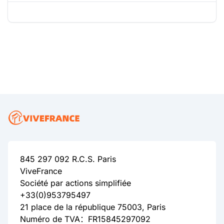
845 297 092 R.C.S. Paris
ViveFrance
Société par actions simplifiée
+33(0)953795497
21 place de la république 75003, Paris
Numéro de TVA：FR15845297092