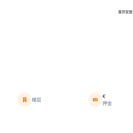
首页
安居
€
楼层
押金