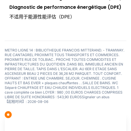
Diagnostic de performance énergétique (DPE)
不适用于能源性能评估（DPE）
METRO LIGNE 14 : BIBLIOTHEQUE FRANCOIS MITTERAND. - TRAMWAY.
RUE CANTAGREL PROXIMITE TOUS TRANSPORTS ET COMMERCES.
PROXIMITE RUE DE TOLBIAC.. PROCHE TOUTES COMMODITES ET
INFRASTRUCTURES DU QUOTIDIEN .DANS BEL IMMEUBLE ANCIEN EN
PIERRE DE TAILLE. TAPIS DANS L’ESCALIER. AU 6ER E ETAGE SANS
ASCENSEUR BEAU 2 PIECES DE 36,26 M2 PARQUET. TOUT CONFORT.
OFFRANT : ENTREE UNE CHAMBRE. SEJOUR. CHEMINEE . CUISINE
HAUTS ET BAS EVIER + plaques chauffantes . . SALLE DE BAINS. WC
Séparé CHAUFFAGE ET EAU CHAUDE INDIVIDUELS ELECTRIQUES. 1
cave complète ce bien LOYER : 980 ;00 EUROS CHARGES COMPRISES
LIBRE DE SUITE HONORAIRES : 543,90 EUROSSignaler un abus
【起租时间】: 2026-08-06