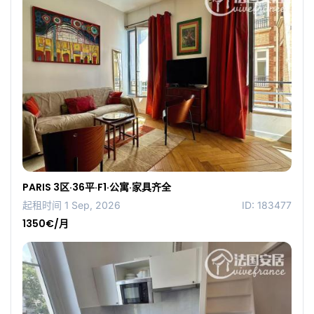
PARIS 3区·36平·F1·公寓·家具齐全
起租时间 1 Sep, 2026
ID: 183477
1350€/月