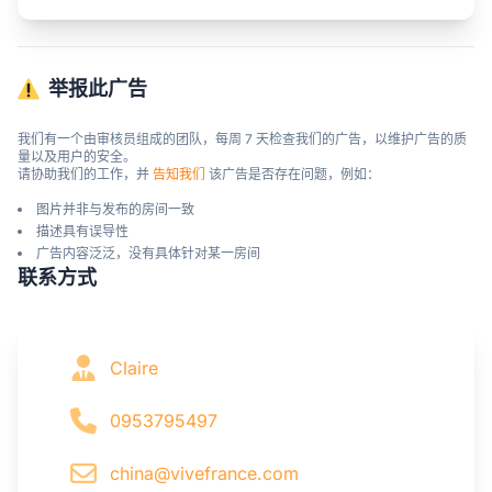
举报此广告
我们有一个由审核员组成的团队，每周 7 天检查我们的广告，以维护广告的质
量以及用户的安全。

请协助我们的工作，并 
告知我们
 该广告是否存在问题，例如：
图片并非与发布的房间一致
描述具有误导性
广告内容泛泛，没有具体针对某一房间
联系方式
Claire
0953795497
china@vivefrance.com