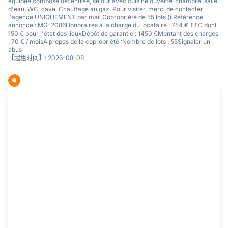
équipée composé de: entrée, séjour avec cuisine ouverte, chambre, salle
d'eau, WC, cave. Chauffage au gaz. Pour visiter, merci de contacter
l'agence UNIQUEMENT par mail Copropriété de 55 lots ().Référence
annonce : MG-2086Honoraires à la charge du locataire : 754 € TTC dont
150 € pour l'état des lieuxDépôt de garantie : 1450 €Montant des charges
: 70 € / moisA propos de la copropriété :Nombre de lots : 55Signaler un
abus
【起租时间】: 2026-08-08