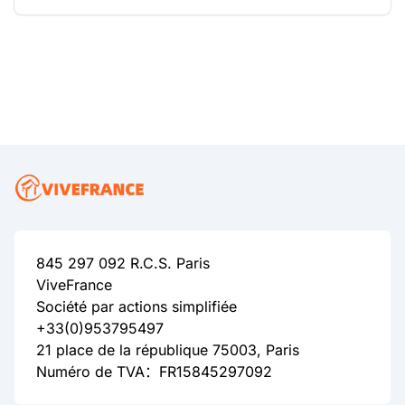
845 297 092 R.C.S. Paris
ViveFrance
Société par actions simplifiée
+33(0)953795497
21 place de la république 75003, Paris
Numéro de TVA：FR15845297092