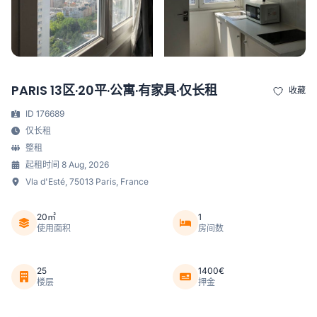
PARIS 13区·20平·公寓·有家具·仅长租
收藏
ID 176689
仅长租
整租
起租时间 8 Aug, 2026
Vla d'Esté, 75013 Paris, France
20㎡
1
使用面积
房间数
25
1400€
楼层
押金