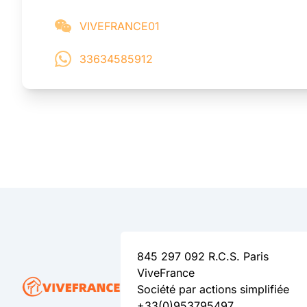
VIVEFRANCE01
33634585912
845 297 092 R.C.S. Paris
ViveFrance
Société par actions simplifiée
+33(0)953795497