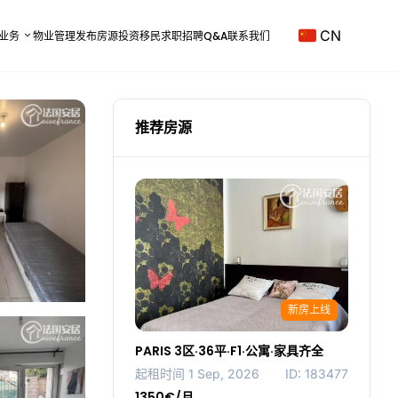
CN
业务
物业管理
发布房源
投资移民
求职招聘
Q&A
联系我们
推荐房源
新房上线
PARIS 3区·36平·F1·公寓·家具齐全
起租时间 1 Sep, 2026
ID: 183477
1350€/月