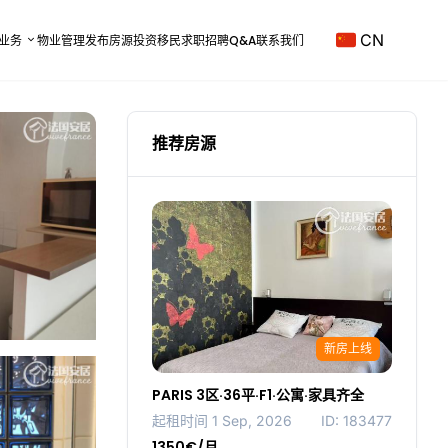
CN
业务
物业管理
发布房源
投资移民
求职招聘
Q&A
联系我们
推荐房源
新房上线
PARIS 3区·36平·F1·公寓·家具齐全
起租时间 1 Sep, 2026
ID: 183477
1350€/月