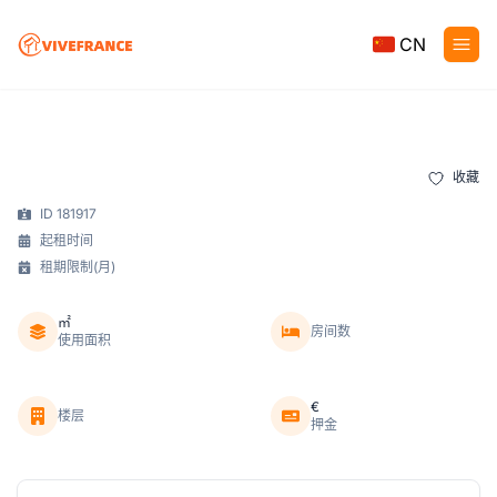
CN
收藏
ID 181917
起租时间
租期限制(月)
㎡
房间数
使用面积
€
楼层
押金