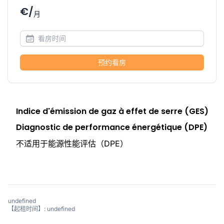
€/
月
预约看房
Indice d'émission de gaz à effet de serre (GES)
Diagnostic de performance énergétique (DPE)
不适用于能源性能评估（DPE）
undefined
【起租时间】: undefined