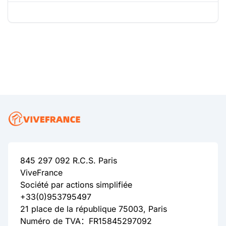
845 297 092 R.C.S. Paris
ViveFrance
Société par actions simplifiée
+33(0)953795497
21 place de la république 75003, Paris
Numéro de TVA：FR15845297092