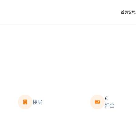
首页
安居
€
楼层
押金