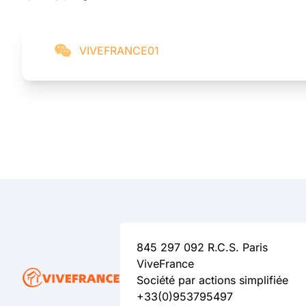
VIVEFRANCE01
845 297 092 R.C.S. Paris
ViveFrance
Société par actions simplifiée
+33(0)953795497