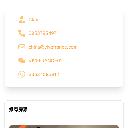
Claire
0953795497
china@vivefrance.com
VIVEFRANCE01
33634585912
推荐房源