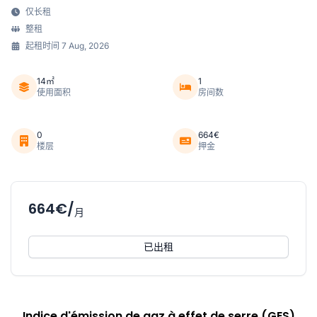
仅长租
整租
起租时间 7 Aug, 2026
14㎡
1
使用面积
房间数
0
664€
楼层
押金
664€/
月
已出租
Indice d'émission de gaz à effet de serre (GES)