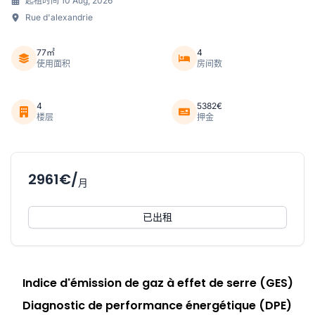
起租时间 10 Aug, 2026
Rue d'alexandrie
77㎡
4
使用面积
房间数
4
5382€
楼层
押金
2961€/
月
已出租
Indice d'émission de gaz à effet de serre (GES)
Diagnostic de performance énergétique (DPE)