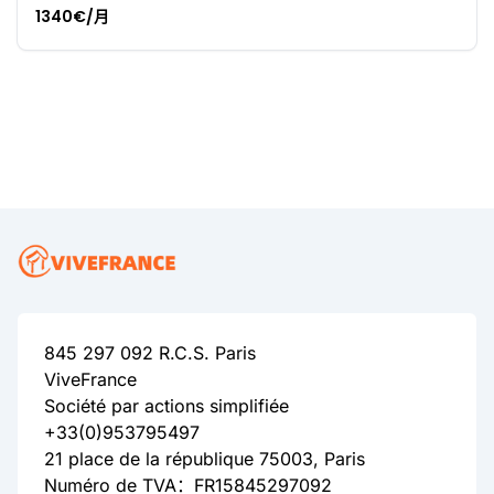
1340€/月
845 297 092 R.C.S. Paris
ViveFrance
Société par actions simplifiée
+33(0)953795497
21 place de la république 75003, Paris
Numéro de TVA：FR15845297092