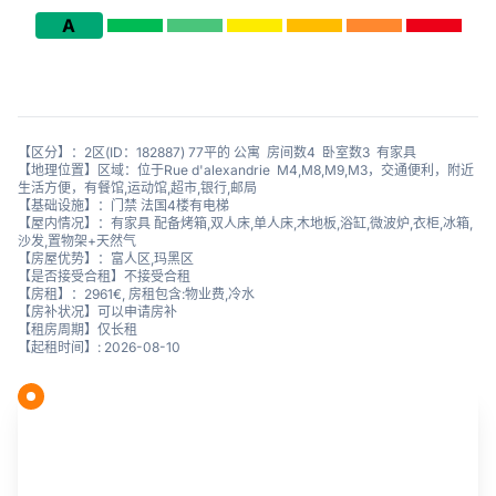
A
【区分】：2区(ID：182887) 77平的 公寓 房间数4 卧室数3 有家具
【地理位置】区域：位于Rue d'alexandrie M4,M8,M9,M3，交通便利，附近
生活方便，有餐馆,运动馆,超市,银行,邮局
【基础设施】：门禁 法国4楼有电梯
【屋内情况】：有家具 配备烤箱,双人床,单人床,木地板,浴缸,微波炉,衣柜,冰箱,
沙发,置物架+天然气
【房屋优势】：富人区,玛黑区
【是否接受合租】不接受合租
【房租】：2961€, 房租包含:物业费,冷水
【房补状况】可以申请房补
【租房周期】仅长租
【起租时间】: 2026-08-10