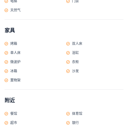
电梯
门禁
天然气
家具
烤箱
双人床
单人床
浴缸
微波炉
衣柜
冰箱
沙发
置物架
附近
餐馆
体育馆
超市
银行