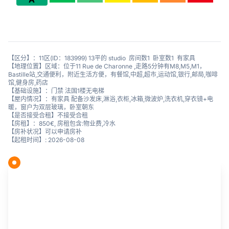
【区分】：11区(ID：183999) 13平的 studio 房间数1 卧室数1 有家具
【地理位置】区域：位于11 Rue de Charonne ,走路5分钟有M8,M5,M1，
Bastille站,交通便利，附近生活方便，有餐馆,中超,超市,运动馆,银行,邮局,咖啡
馆,健身房,药店
【基础设施】：门禁 法国1楼无电梯
【屋内情况】：有家具 配备沙发床,淋浴,衣柜,冰箱,微波炉,洗衣机,穿衣镜+电
暖，窗户为双层玻璃，卧室朝东
【是否接受合租】不接受合租
【房租】：850€, 房租包含:物业费,冷水
【房补状况】可以申请房补
【起租时间】: 2026-08-08