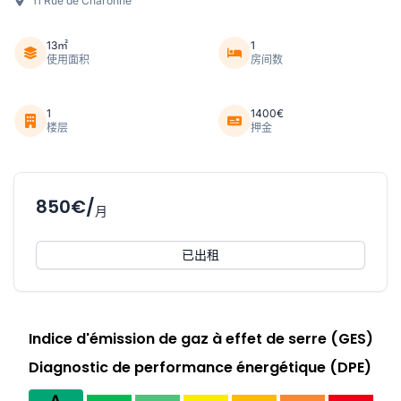
11 Rue de Charonne
13㎡
1
使用面积
房间数
1
1400€
楼层
押金
850€/
月
已出租
Indice d'émission de gaz à effet de serre (GES)
Diagnostic de performance énergétique (DPE)
A