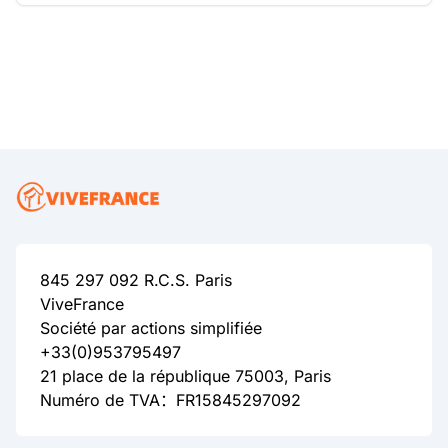
845 297 092 R.C.S. Paris
ViveFrance
Société par actions simplifiée
+33(0)953795497
21 place de la république 75003, Paris
Numéro de TVA：FR15845297092