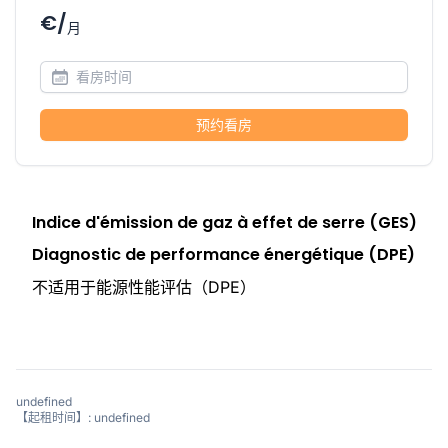
€/
月
预约看房
Indice d'émission de gaz à effet de serre (GES)
Diagnostic de performance énergétique (DPE)
不适用于能源性能评估（DPE）
undefined
【起租时间】: undefined