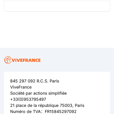
845 297 092 R.C.S. Paris
ViveFrance
Société par actions simplifiée
+33(0)953795497
21 place de la république 75003, Paris
Numéro de TVA：FR15845297092