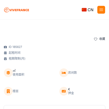
CN
收藏
ID 185627
起租时间
租期限制(月)
㎡
房间数
使用面积
€
楼层
押金