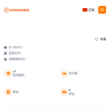
CN
收藏
ID 185673
起租时间
租期限制(月)
㎡
房间数
使用面积
€
楼层
押金