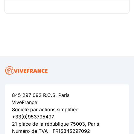
845 297 092 R.C.S. Paris
ViveFrance
Société par actions simplifiée
+33(0)953795497
21 place de la république 75003, Paris
Numéro de TVA：FR15845297092