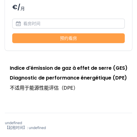
€/
月
预约看房
Indice d'émission de gaz à effet de serre (GES)
Diagnostic de performance énergétique (DPE)
不适用于能源性能评估（DPE）
undefined
【起租时间】: undefined