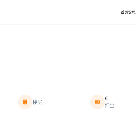
首页
安居
€
楼层
押金