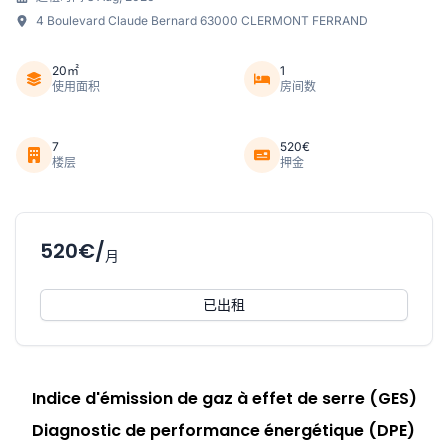
4 Boulevard Claude Bernard 63000 CLERMONT FERRAND
20㎡
1
使用面积
房间数
7
520€
楼层
押金
520€/
月
已出租
Indice d'émission de gaz à effet de serre (GES)
Diagnostic de performance énergétique (DPE)