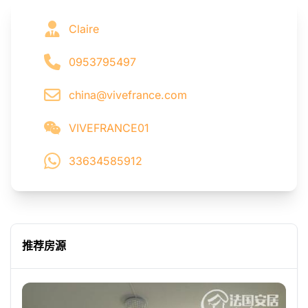
Claire
0953795497
china@vivefrance.com
VIVEFRANCE01
33634585912
推荐房源