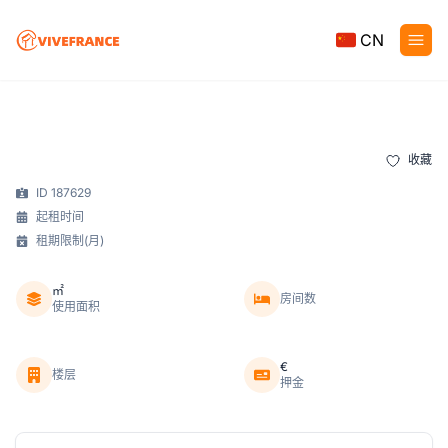
CN
收藏
ID 187629
起租时间
租期限制(月)
㎡
房间数
使用面积
€
楼层
押金