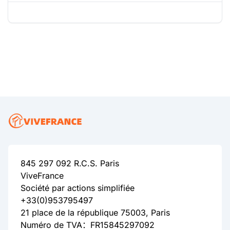
845 297 092 R.C.S. Paris
ViveFrance
Société par actions simplifiée
+33(0)953795497
21 place de la république 75003, Paris
Numéro de TVA：FR15845297092