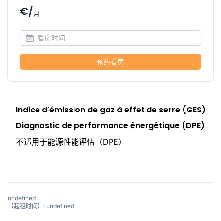
€/
月
预约看房
Indice d'émission de gaz à effet de serre (GES)
Diagnostic de performance énergétique (DPE)
不适用于能源性能评估（DPE）
undefined
【起租时间】: undefined