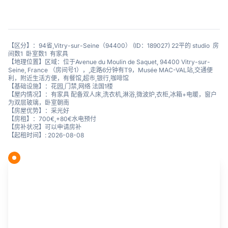
【区分】：94省,Vitry-sur-Seine（94400） (ID：189027) 22平的 studio 房
间数1 卧室数1 有家具
【地理位置】区域：位于Avenue du Moulin de Saquet, 94400 Vitry-sur-
Seine, France （房间号1），,走路6分钟有T9，Musée MAC-VAL站,交通便
利，附近生活方便，有餐馆,超市,银行,咖啡馆
【基础设施】：花园,门禁,网络 法国1楼
【屋内情况】：有家具 配备双人床,洗衣机,淋浴,微波炉,衣柜,冰箱+电暖，窗户
为双层玻璃，卧室朝南
【房屋优势】：采光好
【房租】：700€,+80€水电预付
【房补状况】可以申请房补
【起租时间】: 2026-08-08