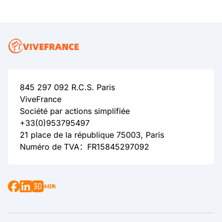
845 297 092 R.C.S. Paris
ViveFrance
Société par actions simplifiée
+33(0)953795497
21 place de la république 75003, Paris
Numéro de TVA：FR15845297092