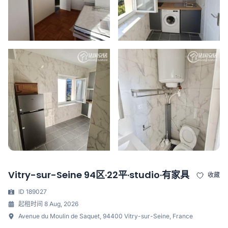
Vitry-sur-Seine 94区·22平·studio·有家具
收藏
ID 189027
起租时间 8 Aug, 2026
Avenue du Moulin de Saquet, 94400 Vitry-sur-Seine, France