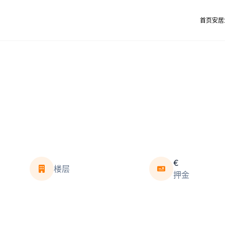
首页
安居
€
楼层
押金