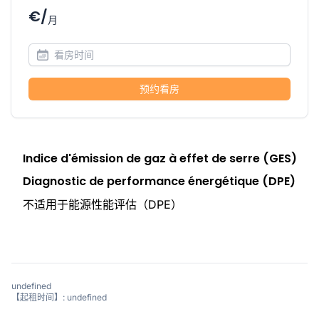
€/
月
预约看房
Indice d'émission de gaz à effet de serre (GES)
Diagnostic de performance énergétique (DPE)
不适用于能源性能评估（DPE）
undefined
【起租时间】: undefined