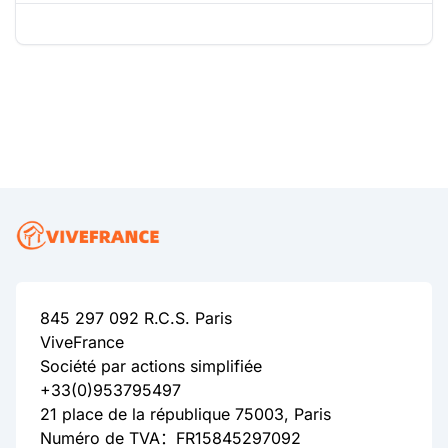
845 297 092 R.C.S. Paris
ViveFrance
Société par actions simplifiée
+33(0)953795497
21 place de la république 75003, Paris
Numéro de TVA：FR15845297092