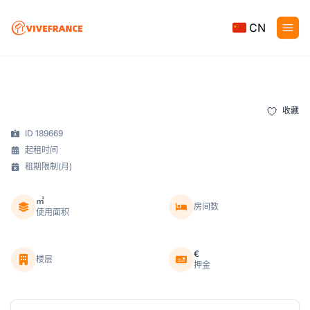
CN
收藏
ID 189669
起租时间
租期限制(月)
㎡
房间数
使用面积
€
楼层
押金