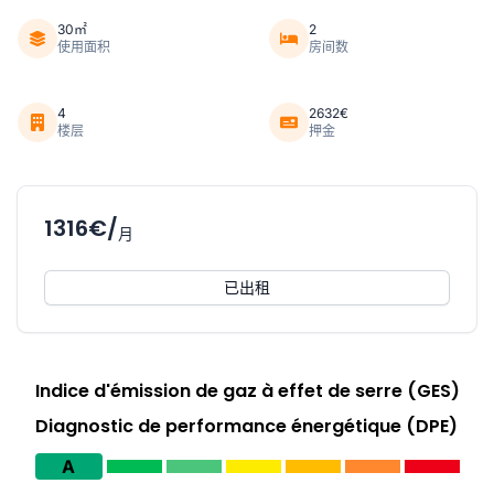
30㎡
2
使用面积
房间数
4
2632€
楼层
押金
1316€/
月
已出租
Indice d'émission de gaz à effet de serre (GES)
Diagnostic de performance énergétique (DPE)
A