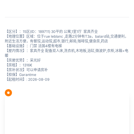
【区分】：15区(ID：189711) 30平的 公寓,1室1厅 家具齐全
【地理位置】区域：位于rue leblanc ,走路2分钟有T3a，balard站,交通便利，
附近生活方便，有餐馆,运动馆,超市,银行,邮局,咖啡馆,健身房,药店
【基础设施】：门禁 法国4楼有电梯
【屋内情况】：家具齐全 配备双人床,洗衣机,木地板,浴缸,微波炉,衣柜,冰箱+电
暖
【房屋优势】：采光好
【房租】：1316€
【房补状况】可以申请房补
【担保】Garantme
【起租时间】: 2026-08-09