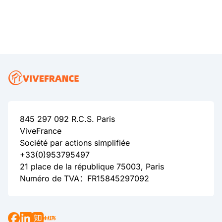
845 297 092 R.C.S. Paris
ViveFrance
Société par actions simplifiée
+33(0)953795497
21 place de la république 75003, Paris
Numéro de TVA：FR15845297092