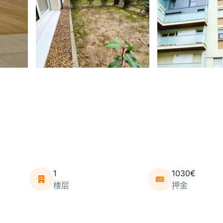
1
1030€
楼层
押金