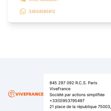
33634585912
845 297 092 R.C.S. Paris
ViveFrance
Société par actions simplifiée
+33(0)953795497
21 place de la république 75003,