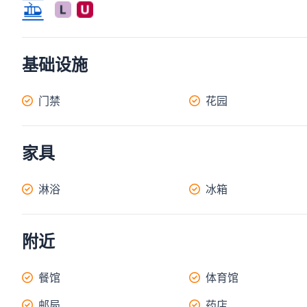
基础设施
门禁
花园
家具
淋浴
冰箱
附近
餐馆
体育馆
邮局
药店