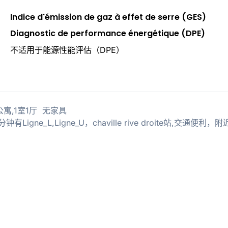
Indice d'émission de gaz à effet de serre (GES)
Diagnostic de performance énergétique (DPE)
不适用于能源性能评估（DPE）
平的 公寓,1室1厅 无家具
钟有Ligne_L,Ligne_U，chaville rive droite站,交通便