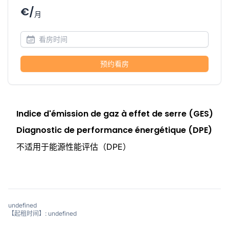
€/
月
预约看房
Indice d'émission de gaz à effet de serre (GES)
Diagnostic de performance énergétique (DPE)
不适用于能源性能评估（DPE）
undefined
【起租时间】: undefined