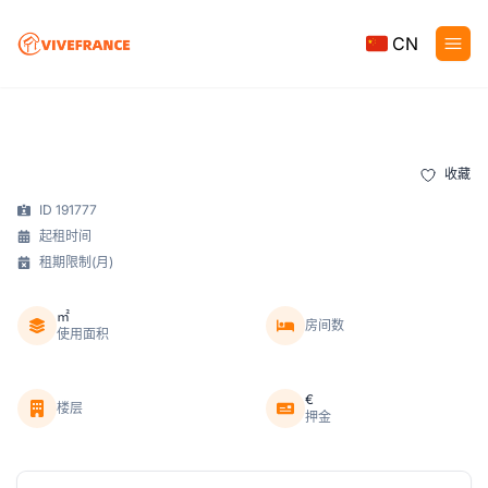
CN
收藏
ID 191777
起租时间
租期限制(月)
㎡
房间数
使用面积
€
楼层
押金