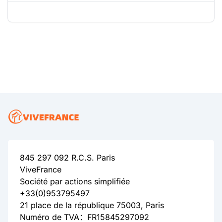
845 297 092 R.C.S. Paris
ViveFrance
Société par actions simplifiée
+33(0)953795497
21 place de la république 75003, Paris
Numéro de TVA：FR15845297092