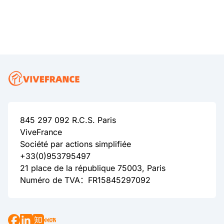
845 297 092 R.C.S. Paris
ViveFrance
Société par actions simplifiée
+33(0)953795497
21 place de la république 75003, Paris
Numéro de TVA：FR15845297092