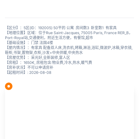
【区分】：5区(ID：192005) 50平的 公寓 房间数3 卧室数1 有家具
【地理位置】区域：位于Rue Saint-Jacques, 75005 Paris, France RER_B，
Port-Royal站,交通便利，附近生活方便，有餐馆,超市
【基础设施】：门禁 法国4楼
【屋内情况】：有家具 配备双人床,洗衣机,烤箱,淋浴,浴缸,微波炉,冰箱,穿衣镜,
鞋柜,书架,置物架,衣柜,沙发+中央供暖,中央热水
【房屋优势】：采光好,全新装修,富人区
【房租】：1650€, 房租包含:物业费,冷水,热水,暖气费
【房补状况】不可以申请房补
【起租时间】: 2026-08-08