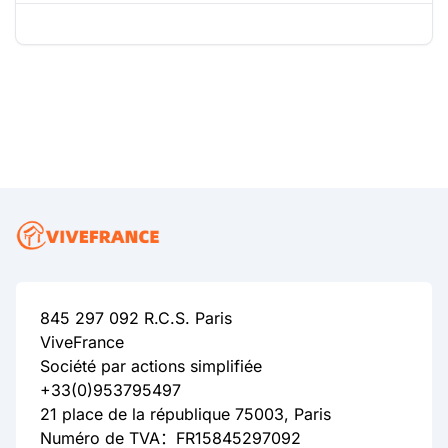
845 297 092 R.C.S. Paris
ViveFrance
Société par actions simplifiée
+33(0)953795497
21 place de la république 75003, Paris
Numéro de TVA：FR15845297092