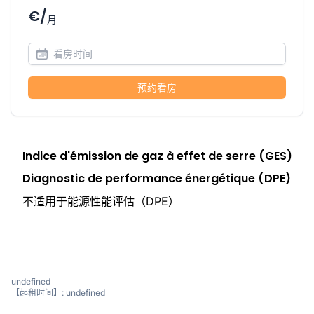
€/
月
预约看房
Indice d'émission de gaz à effet de serre (GES)
Diagnostic de performance énergétique (DPE)
不适用于能源性能评估（DPE）
undefined
【起租时间】: undefined