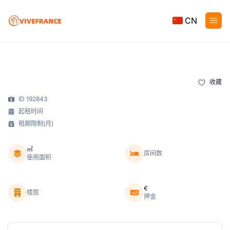
CN
收藏
ID 192843
起租时间
租期限制(月)
㎡
房间数
使用面积
€
楼层
押金