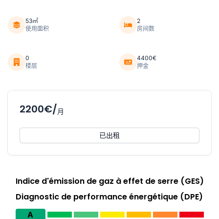
53㎡
2
使用面积
房间数
0
4400€
楼层
押金
2200€/
月
已出租
Indice d'émission de gaz à effet de serre (GES)
Diagnostic de performance énergétique (DPE)
A