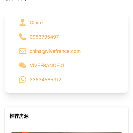
Claire
0953795497
china@vivefrance.com
VIVEFRANCE01
33634585912
推荐房源