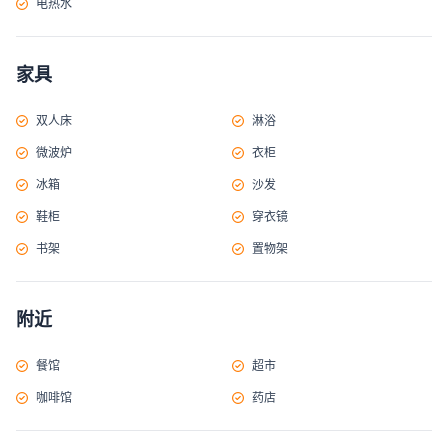
电热水
家具
双人床
淋浴
微波炉
衣柜
冰箱
沙发
鞋柜
穿衣镜
书架
置物架
附近
餐馆
超市
咖啡馆
药店