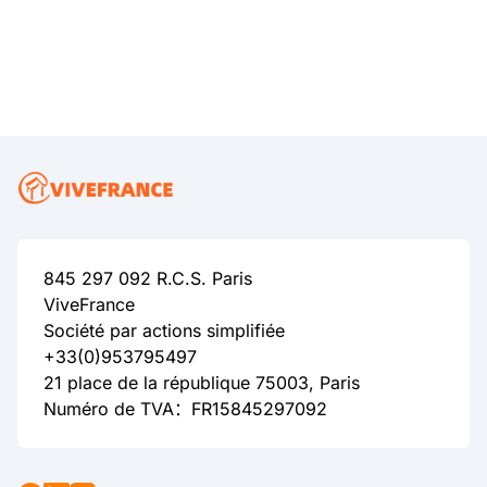
845 297 092 R.C.S. Paris
ViveFrance
Société par actions simplifiée
+33(0)953795497
21 place de la république 75003, Paris
Numéro de TVA：FR15845297092