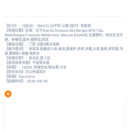
【区分】：13区(ID：194411) 32平的 公寓,1室1厅 有家具
【地理位置】区域：位于Rue du Dessous des Berges M14,T3a，
Bibliothèque François-Mitterrand; Maryse Bastié站,交通便利，附近生活方
便，有餐馆,超市,咖啡馆,药店
【基础设施】：门禁 法国3楼无电梯
【屋内情况】：有家具 配备双人床,淋浴,微波炉,衣柜,冰箱,沙发,鞋柜,穿衣镜,书
架,置物架+电暖,电热水
【房屋优势】：采光好,富人区
【是否接受合租】不接受合租
【房租】：1350€, 房租包含:物业费,冷水
【房补状况】可以申请房补
【担保】Garantme
【起租时间】: 2026-08-06