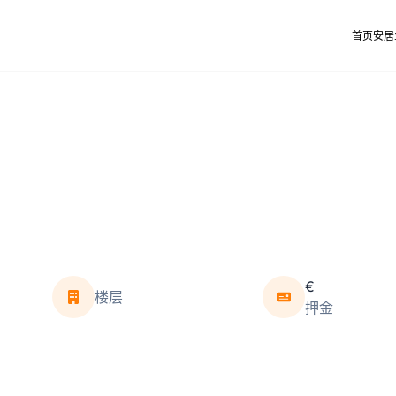
首页
安居
€
楼层
押金