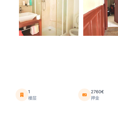
1
2760€
楼层
押金