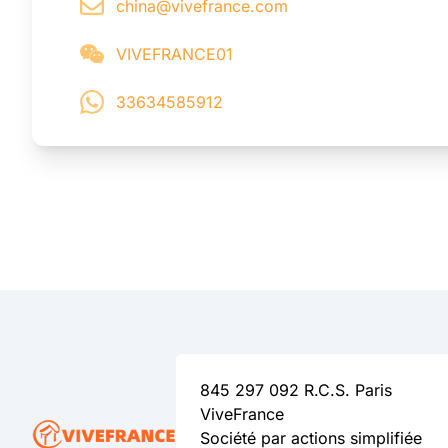
china@vivefrance.com
VIVEFRANCE01
33634585912
845 297 092 R.C.S. Paris
ViveFrance
Société par actions simplifiée