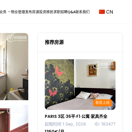
CN
业务
物业管理
发布房源
投资移民
求职招聘
Q&A
联系我们
推荐房源
新房上线
PARIS 3区·36平·F1·公寓·家具齐全
起租时间 1 Sep, 2026
ID: 183477
1350€/月