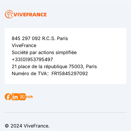
845 297 092 R.C.S. Paris
ViveFrance
Société par actions simplifiée
+33(0)953795497
21 place de la république 75003, Paris
Numéro de TVA：FR15845297092
© 2024 ViveFrance.