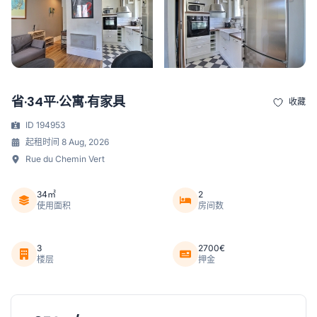
省·34平·公寓·有家具
收藏
ID 194953
起租时间 8 Aug, 2026
Rue du Chemin Vert
34㎡
2
使用面积
房间数
3
2700€
楼层
押金