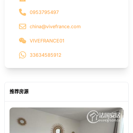
0953795497
china@vivefrance.com
VIVEFRANCE01
33634585912
推荐房源