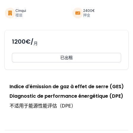
Cinqui
2400€
楼层
押金
1200€/
月
已出租
Indice d'émission de gaz à effet de serre (GES)
Diagnostic de performance énergétique (DPE)
不适用于能源性能评估（DPE）