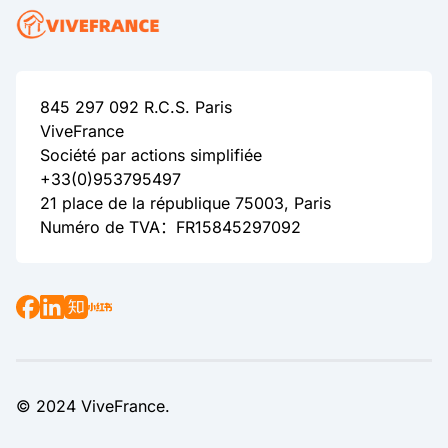
845 297 092 R.C.S. Paris
ViveFrance
Société par actions simplifiée
+33(0)953795497
21 place de la république 75003, Paris
Numéro de TVA：FR15845297092
© 2024 ViveFrance.