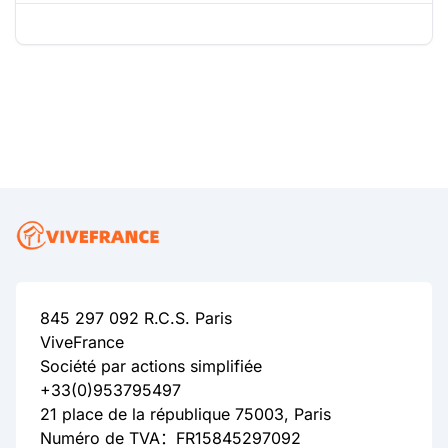
845 297 092 R.C.S. Paris
ViveFrance
Société par actions simplifiée
+33(0)953795497
21 place de la république 75003, Paris
Numéro de TVA：FR15845297092