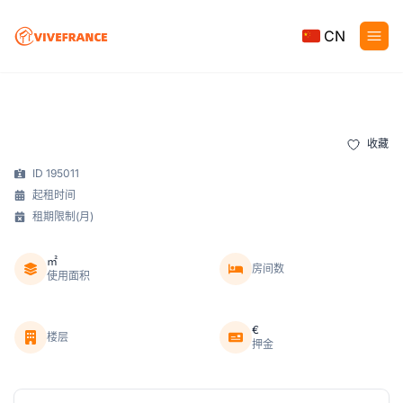
CN
收藏
ID 195011
起租时间
租期限制(月)
㎡
房间数
使用面积
€
楼层
押金