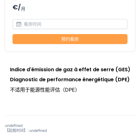
€/
月
预约看房
Indice d'émission de gaz à effet de serre (GES)
Diagnostic de performance énergétique (DPE)
不适用于能源性能评估（DPE）
undefined
【起租时间】: undefined