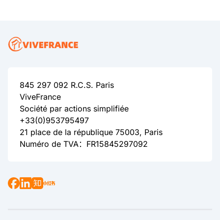
845 297 092 R.C.S. Paris
ViveFrance
Société par actions simplifiée
+33(0)953795497
21 place de la république 75003, Paris
Numéro de TVA：FR15845297092