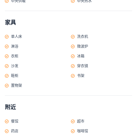
中央供暖
中央热水
家具
单人床
洗衣机
淋浴
微波炉
衣柜
冰箱
沙发
穿衣镜
鞋柜
书架
置物架
附近
餐馆
超市
药店
咖啡馆