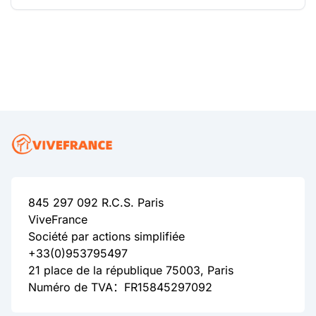
845 297 092 R.C.S. Paris
ViveFrance
Société par actions simplifiée
+33(0)953795497
21 place de la république 75003, Paris
Numéro de TVA：FR15845297092