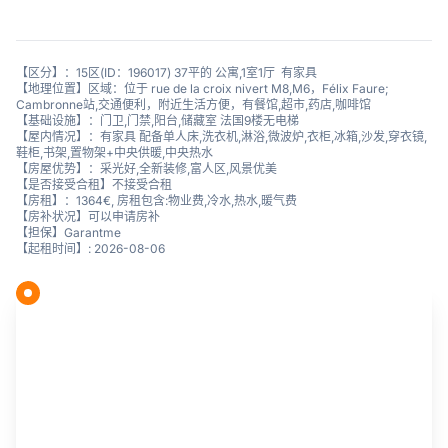
【区分】：15区(ID：196017) 37平的 公寓,1室1厅 有家具
【地理位置】区域：位于 rue de la croix nivert M8,M6，Félix Faure;
Cambronne站,交通便利，附近生活方便，有餐馆,超市,药店,咖啡馆
【基础设施】：门卫,门禁,阳台,储藏室 法国9楼无电梯
【屋内情况】：有家具 配备单人床,洗衣机,淋浴,微波炉,衣柜,冰箱,沙发,穿衣镜,
鞋柜,书架,置物架+中央供暖,中央热水
【房屋优势】：采光好,全新装修,富人区,风景优美
【是否接受合租】不接受合租
【房租】：1364€, 房租包含:物业费,冷水,热水,暖气费
【房补状况】可以申请房补
【担保】Garantme
【起租时间】: 2026-08-06