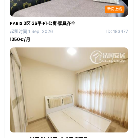
新房上线
PARIS 3区·36平·F1·公寓·家具齐全
起租时间 1 Sep, 2026
ID: 183477
1350€/月