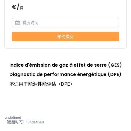
€/
月
预约看房
Indice d'émission de gaz à effet de serre (GES)
Diagnostic de performance énergétique (DPE)
不适用于能源性能评估（DPE）
undefined
【起租时间】: undefined