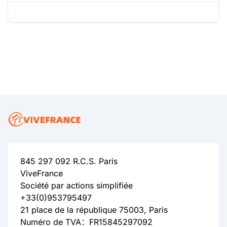
845 297 092 R.C.S. Paris
ViveFrance
Société par actions simplifiée
+33(0)953795497
21 place de la république 75003, Paris
Numéro de TVA：FR15845297092