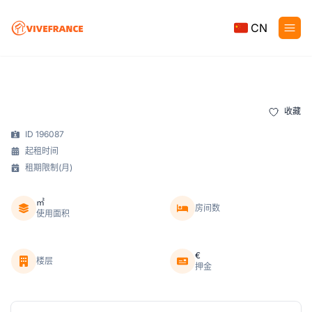
CN
收藏
ID 196087
起租时间
租期限制(月)
㎡
房间数
使用面积
€
楼层
押金