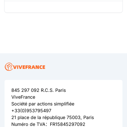
845 297 092 R.C.S. Paris
ViveFrance
Société par actions simplifiée
+33(0)953795497
21 place de la république 75003, Paris
Numéro de TVA：FR15845297092