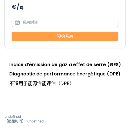
€/
月
预约看房
Indice d'émission de gaz à effet de serre (GES)
Diagnostic de performance énergétique (DPE)
不适用于能源性能评估（DPE）
undefined
【起租时间】: undefined