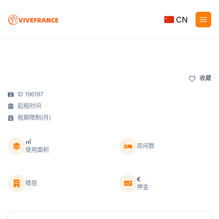
CN
收藏
ID 196197
起租时间
租期限制(月)
㎡
房间数
使用面积
€
楼层
押金