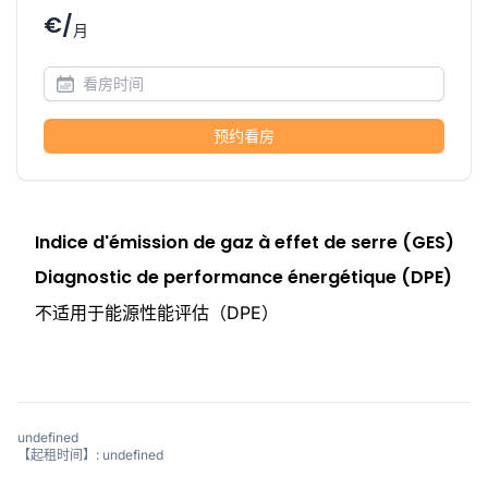
€/
月
预约看房
Indice d'émission de gaz à effet de serre (GES)
Diagnostic de performance énergétique (DPE)
不适用于能源性能评估（DPE）
undefined
【起租时间】: undefined