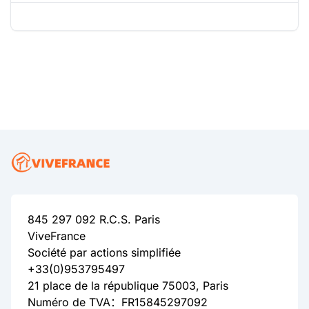
845 297 092 R.C.S. Paris
ViveFrance
Société par actions simplifiée
+33(0)953795497
21 place de la république 75003, Paris
Numéro de TVA：FR15845297092