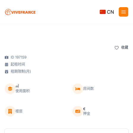
CN
收藏
ID 197159
起租时间
租期限制(月)
㎡
房间数
使用面积
€
楼层
押金