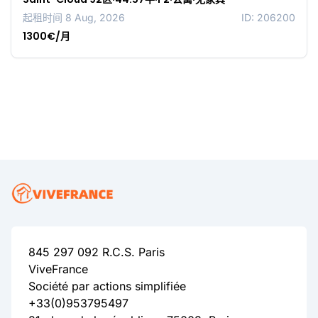
起租时间 8 Aug, 2026
ID: 206200
1300€/月
845 297 092 R.C.S. Paris
ViveFrance
Société par actions simplifiée
+33(0)953795497