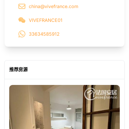
china@vivefrance.com
VIVEFRANCE01
33634585912
推荐房源