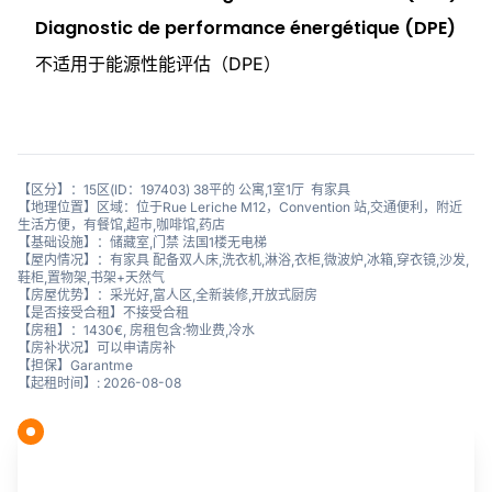
Diagnostic de performance énergétique (DPE)
不适用于能源性能评估（DPE）
【区分】：15区(ID：197403) 38平的 公寓,1室1厅 有家具
【地理位置】区域：位于Rue Leriche M12，Convention 站,交通便利，附近
生活方便，有餐馆,超市,咖啡馆,药店
【基础设施】：储藏室,门禁 法国1楼无电梯
【屋内情况】：有家具 配备双人床,洗衣机,淋浴,衣柜,微波炉,冰箱,穿衣镜,沙发,
鞋柜,置物架,书架+天然气
【房屋优势】：采光好,富人区,全新装修,开放式厨房
【是否接受合租】不接受合租
【房租】：1430€, 房租包含:物业费,冷水
【房补状况】可以申请房补
【担保】Garantme
【起租时间】: 2026-08-08