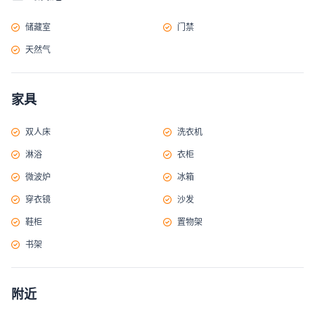
储藏室
门禁
天然气
家具
双人床
洗衣机
淋浴
衣柜
微波炉
冰箱
穿衣镜
沙发
鞋柜
置物架
书架
附近