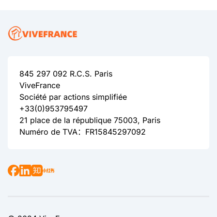
845 297 092 R.C.S. Paris
ViveFrance
Société par actions simplifiée
+33(0)953795497
21 place de la république 75003, Paris
Numéro de TVA：FR15845297092