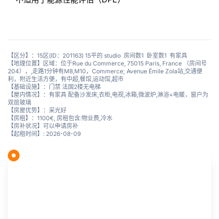
【区分】：15区(ID：201163) 15平的 studio 房间数1 卧室数1 有家具
【地理位置】区域：位于Rue du Commerce, 75015 Paris, France （房间号
204），,走路1分钟有M8,M10，Commerce; Avenue Émile Zola站,交通便
利，附近生活方便，有中超,餐馆,运动馆,超市
【基础设施】：门禁 法国2楼无电梯
【屋内情况】：有家具 配备沙发床,衣柜,电视,冰箱,微波炉,淋浴+电暖，窗户为
双层玻璃
【房屋优势】：采光好
【房租】：1100€, 房租包含:物业费,冷水
【房补状况】可以申请房补
【起租时间】: 2026-08-09