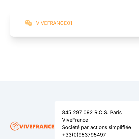
VIVEFRANCE01
845 297 092 R.C.S. Paris
ViveFrance
Société par actions simplifiée
+33(0)953795497