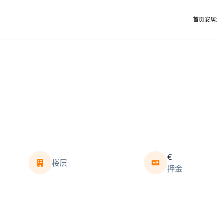
首页
安居
€
楼层
押金