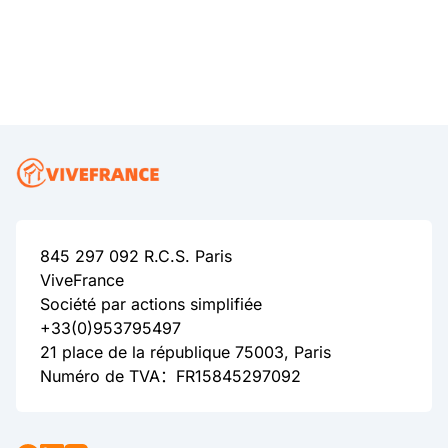
845 297 092 R.C.S. Paris
ViveFrance
Société par actions simplifiée
+33(0)953795497
21 place de la république 75003, Paris
Numéro de TVA：FR15845297092