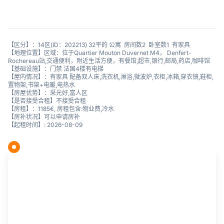
【区分】：14区(ID：202213) 32平的 公寓 房间数2 卧室数1 有家具
【地理位置】区域：位于Quartier Mouton Duvernet M4， Denfert-
Rochereau站,交通便利，附近生活方便，有餐馆,超市,银行,邮局,药店,咖啡馆
【基础设施】：门禁 法国4楼有电梯
【屋内情况】：有家具 配备双人床,洗衣机,淋浴,微波炉,衣柜,冰箱,穿衣镜,鞋柜,
置物架,书架+电暖,电热水
【房屋优势】：采光好,富人区
【是否接受合租】不接受合租
【房租】：1185€, 房租包含:物业费,冷水
【房补状况】可以申请房补
【起租时间】: 2026-08-09