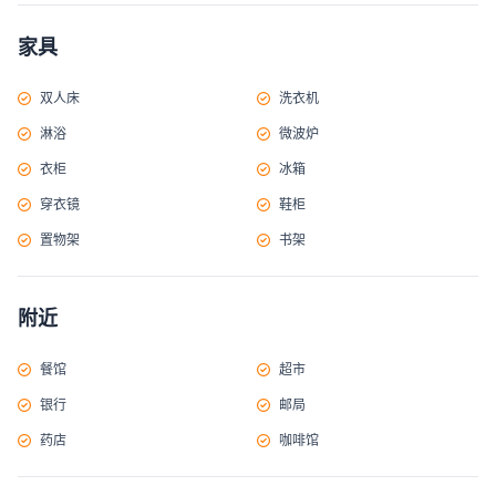
家具
双人床
洗衣机
淋浴
微波炉
衣柜
冰箱
穿衣镜
鞋柜
置物架
书架
附近
餐馆
超市
银行
邮局
药店
咖啡馆