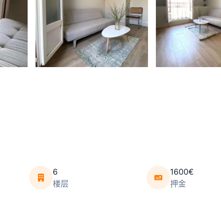
6
1600€
楼层
押金