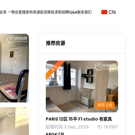
CN
业务
物业管理
发布房源
投资移民
求职招聘
Q&A
联系我们
推荐房源
合作
新房上线
PARIS 12区·15平·F1·studio·有家具
起租时间 3 Sep, 2026
ID: 181067
680€/月