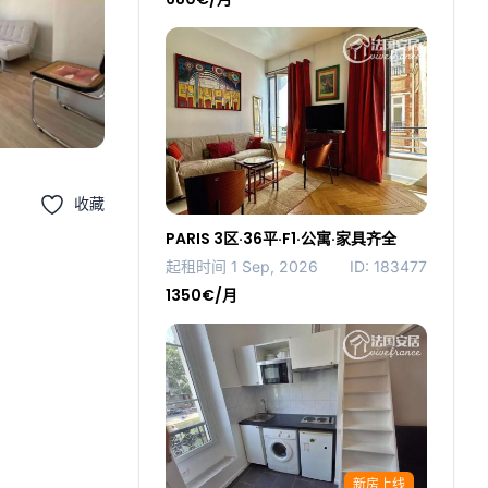
收藏
PARIS 3区·36平·F1·公寓·家具齐全
起租时间 1 Sep, 2026
ID: 183477
1350€/月
新房上线