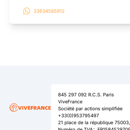
33634585912
845 297 092 R.C.S. Paris
ViveFrance
Société par actions simplifiée
+33(0)953795497
21 place de la république 75003,
Numéro de TVA：FR158452970