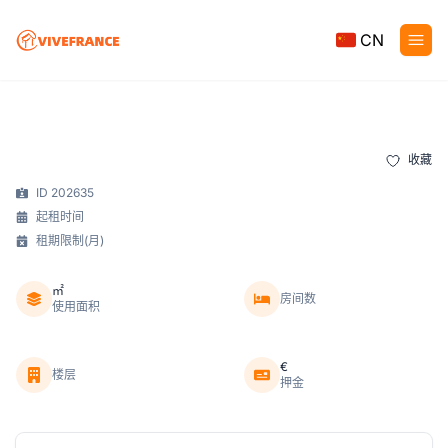
CN
收藏
ID 202635
起租时间
租期限制(月)
㎡
房间数
使用面积
€
楼层
押金