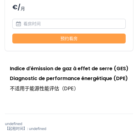
€/
月
预约看房
Indice d'émission de gaz à effet de serre (GES)
Diagnostic de performance énergétique (DPE)
不适用于能源性能评估（DPE）
undefined
【起租时间】: undefined