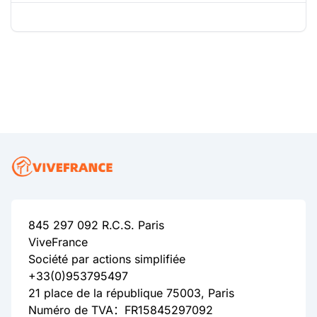
845 297 092 R.C.S. Paris
ViveFrance
Société par actions simplifiée
+33(0)953795497
21 place de la république 75003, Paris
Numéro de TVA：FR15845297092