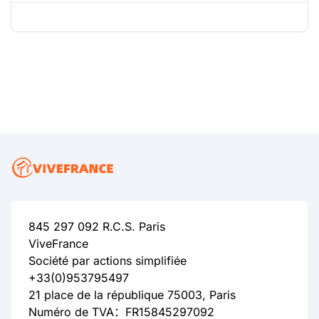
845 297 092 R.C.S. Paris
ViveFrance
Société par actions simplifiée
+33(0)953795497
21 place de la république 75003, Paris
Numéro de TVA：FR15845297092