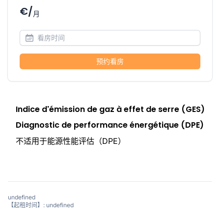
€/
月
预约看房
Indice d'émission de gaz à effet de serre (GES)
Diagnostic de performance énergétique (DPE)
不适用于能源性能评估（DPE）
undefined
【起租时间】: undefined