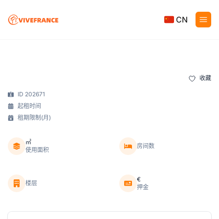
CN
收藏
ID 202671
起租时间
租期限制(月)
㎡
房间数
使用面积
€
楼层
押金