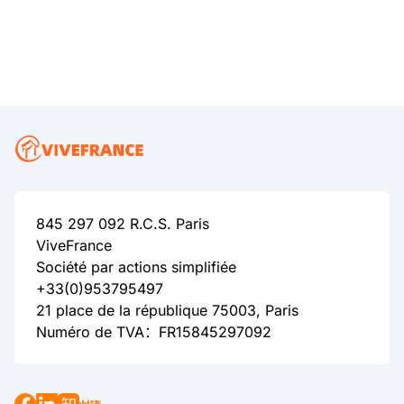
845 297 092 R.C.S. Paris
ViveFrance
Société par actions simplifiée
+33(0)953795497
21 place de la république 75003, Paris
Numéro de TVA：FR15845297092