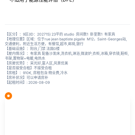
【区分】：9区(ID：202715) 23平的 studio 房间数1 卧室数1 有家具
【地理位置】区域：位于rue jean baptiste pigalle M12，Saint-Georges站,
交通便利，附近生活方便，有餐馆,超市,邮局,银行
【基础设施】：阳台,门禁 法国0楼
【屋内情况】：有家具 配备沙发床,洗衣机,淋浴,微波炉,衣柜,冰箱,穿衣镜,鞋柜,
书架,置物架+电暖,电热水
【房屋优势】：采光好,富人区,风景优美
【是否接受合租】不接受合租
【房租】：910€, 房租包含:物业费,冷水
【房补状况】可以申请房补
【起租时间】: 2026-08-09